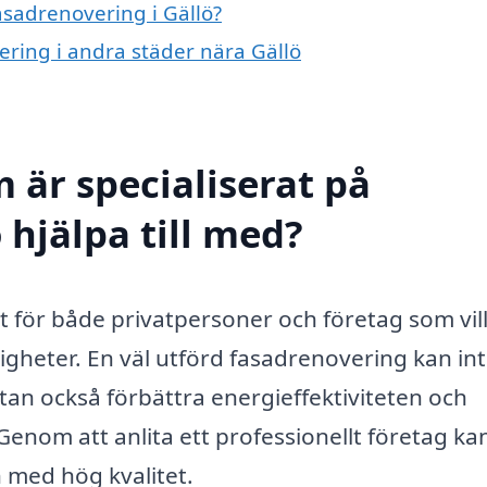
asadrenovering i Gällö?
vering i andra städer nära Gällö
 är specialiserat på
 hjälpa till med?
st för både privatpersoner och företag som vil
tigheter. En väl utförd fasadrenovering kan in
an också förbättra energieffektiviteten och
Genom att anlita ett professionellt företag k
h med hög kvalitet.