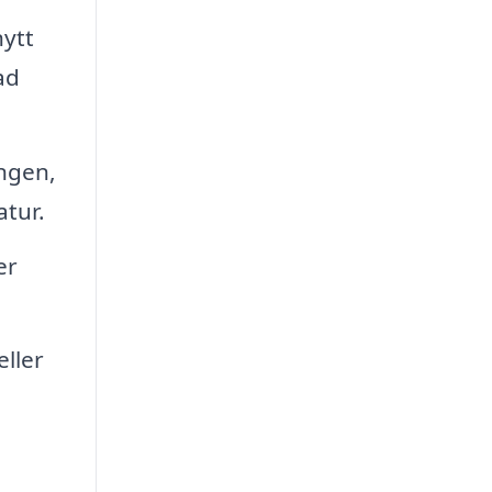
nytt
ad
ngen,
tur.
er
ller