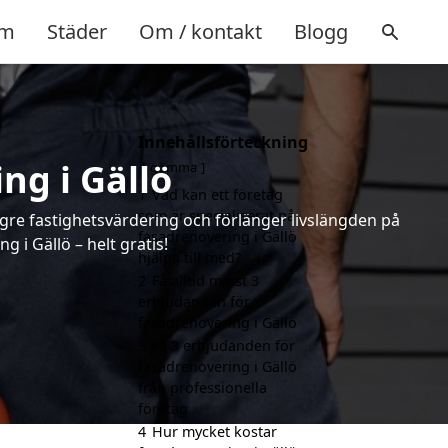
m
Städer
Om / kontakt
Blogg
Innehållsförteckning
ng i Gällö
gömma
1
Vad kan ett företag
som är specialiserat på
ögre fastighetsvärdering och förlänger livslängden på
fasadrenovering i Gällö
i Gällö – helt gratis!
hjälpa till med?
2
Få alltid minst 3
erbjudanden för
fasadrenovering i Gällö
3
Få 3 erbjudanden för
fasadrenovering i Gällö
från professionella
företag
4
Hur mycket kostar