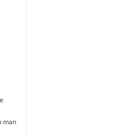
l
te
an man