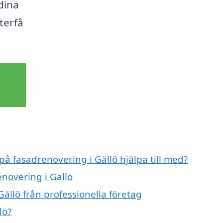
dina
terfå
på fasadrenovering i Gällö hjälpa till med?
enovering i Gällö
ällö från professionella företag
lö?