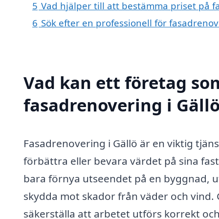
5
Vad hjälper till att bestämma priset på f
6
Sök efter en professionell för fasadreno
Vad kan ett företag som
fasadrenovering i Gällö
Fasadrenovering i Gällö är en viktig tjän
förbättra eller bevara värdet på sina fas
bara förnya utseendet på en byggnad, ut
skydda mot skador från väder och vind. 
säkerställa att arbetet utförs korrekt oc