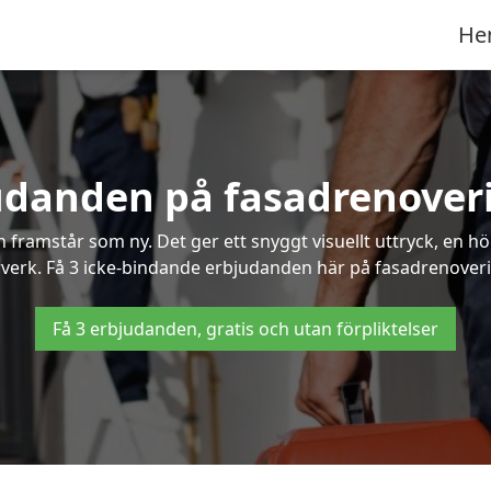
He
udanden på fasadrenoveri
framstår som ny. Det ger ett snyggt visuellt uttryck, en h
erk. Få 3 icke-bindande erbjudanden här på fasadrenovering 
Få 3 erbjudanden, gratis och utan förpliktelser