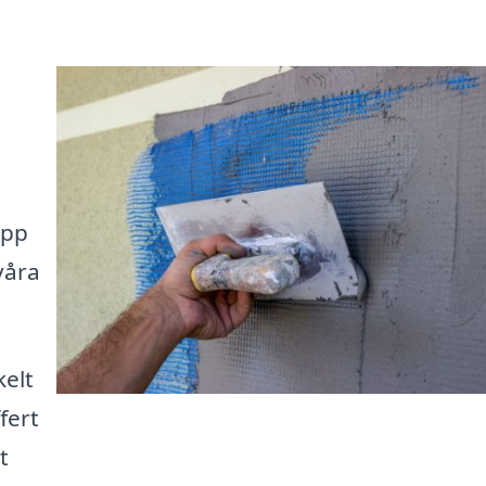
upp
våra
kelt
fert
t