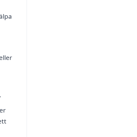
jälpa
eller
.
er
ett