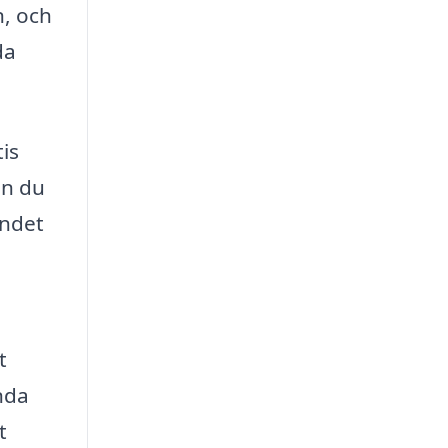
n, och
da
is
an du
andet
t
nda
t