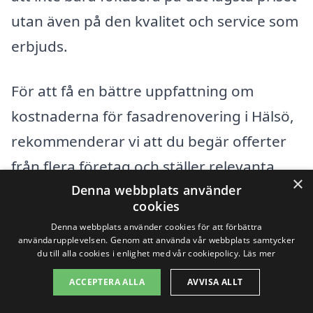
utan även på den kvalitet och service som
erbjuds.
För att få en bättre uppfattning om
kostnaderna för fasadrenovering i Hälsö,
rekommenderar vi att du begär offerter
från flera företag och ställer relevanta
×
frågor angående deras erfarenhet,
Denna webbplats använder
cookies
arbetssätt och materialval. Genom att
Denna webbplats använder cookies för att förbättra
göra detta kan du få en tydligare bild av
användarupplevelsen. Genom att använda vår webbplats samtycker
du till alla cookies i enlighet med vår cookiepolicy.
Läs mer
marknadspriserna och välja den lösning
ACCEPTERA ALLA
AVVISA ALLT
som passar dina behov bäst.