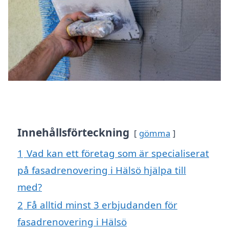
Innehållsförteckning
gömma
1
Vad kan ett företag som är specialiserat
på fasadrenovering i Hälsö hjälpa till
med?
2
Få alltid minst 3 erbjudanden för
fasadrenovering i Hälsö