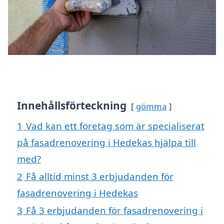
Innehållsförteckning
gömma
1
Vad kan ett företag som är specialiserat
på fasadrenovering i Hedekas hjälpa till
med?
2
Få alltid minst 3 erbjudanden för
fasadrenovering i Hedekas
3
Få 3 erbjudanden för fasadrenovering i