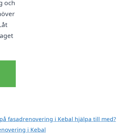
g och
ehöver
Låt
taget
 på fasadrenovering i Kebal hjälpa till med?
enovering i Kebal