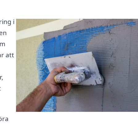
ing i
 en
om
r att
r,
t
öra