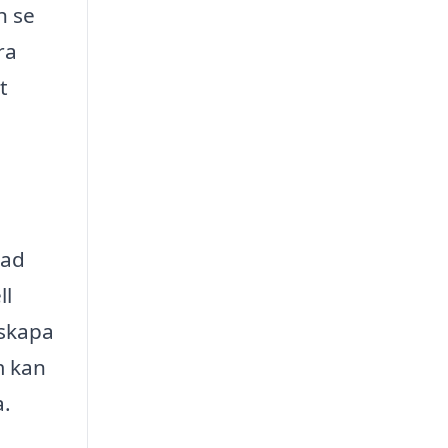
h se
ra
t
rad
ll
 skapa
m kan
a.