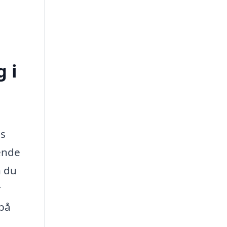
 i
ns
eende
n du
r
 på