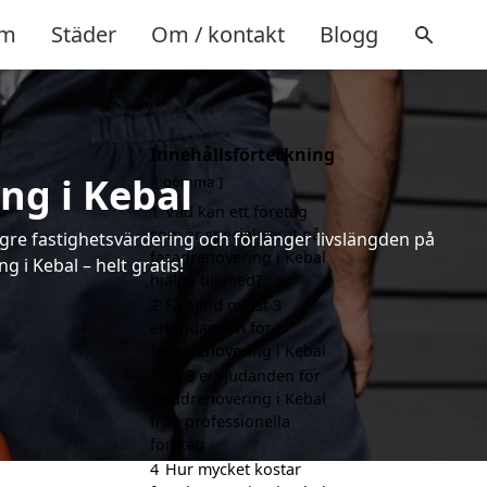
m
Städer
Om / kontakt
Blogg
Innehållsförteckning
ng i Kebal
gömma
1
Vad kan ett företag
som är specialiserat på
ögre fastighetsvärdering och förlänger livslängden på
fasadrenovering i Kebal
i Kebal – helt gratis!
hjälpa till med?
2
Få alltid minst 3
erbjudanden för
fasadrenovering i Kebal
3
Få 3 erbjudanden för
fasadrenovering i Kebal
från professionella
företag
4
Hur mycket kostar