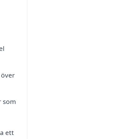
el
k över
r som
a ett