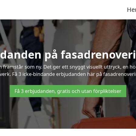
He
udanden på fasadrenoveri
framstår som ny. Det ger ett snyggt visuellt uttryck, en h
erk. Få 3 icke-bindande erbjudanden här på fasadrenovering 
Få 3 erbjudanden, gratis och utan förpliktelser