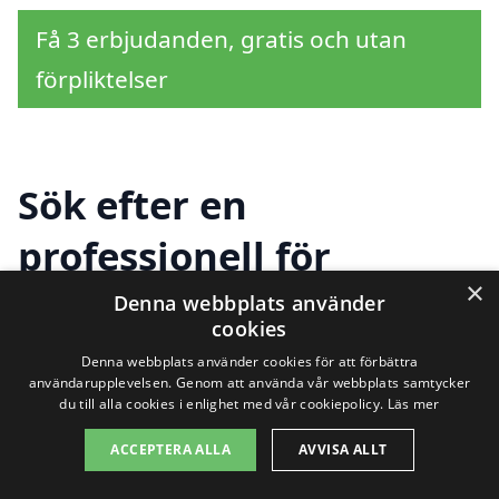
Få 3 erbjudanden, gratis och utan
förpliktelser
Sök efter en
professionell för
×
fasadrenovering i andra
Denna webbplats använder
cookies
städer nära Lidköping
Denna webbplats använder cookies för att förbättra
användarupplevelsen. Genom att använda vår webbplats samtycker
norra
du till alla cookies i enlighet med vår cookiepolicy.
Läs mer
ACCEPTERA ALLA
AVVISA ALLT
Att hitta rätt företag för fasadrenovering i