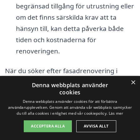
begränsad tillgång för utrustning eller
om det finns särskilda krav att ta
hänsyn till, kan detta påverka både
tiden och kostnaderna för
renoveringen.
När du söker efter fasadrenovering i
×
Onslunda är det klokt att begära flera
Denna webbplats använder
cookies
offerter från olika företag. Detta gör att
Denna webbplats använder cookies för att förbättra
du kan jämföra priser och få en bättre
användarupplevelsen. Genom att använda vår webbplats samtycker
du till alla cookies i enlighet med vår cookiepolicy.
Läs mer
förståelse för vad som ingår i varje offert.
Genom att använda en plattform som
ACCEPTERA ALLA
AVVISA ALLT
fasadrenovering-pris.se kan du enkelt få