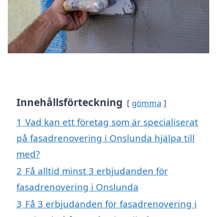
Innehållsförteckning
gömma
1
Vad kan ett företag som är specialiserat
på fasadrenovering i Onslunda hjälpa till
med?
2
Få alltid minst 3 erbjudanden för
fasadrenovering i Onslunda
3
Få 3 erbjudanden för fasadrenovering i