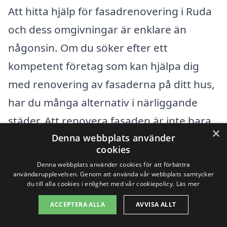
Att hitta hjälp för fasadrenovering i Ruda
och dess omgivningar är enklare än
någonsin. Om du söker efter ett
kompetent företag som kan hjälpa dig
med renovering av fasaderna på ditt hus,
har du många alternativ i närliggande
städer. Att renovera fasaden är inte bara
×
en estetisk fråga, utan det kan också
Denna webbplats använder
cookies
bidra till att skydda byggnaden mot väder
Denna webbplats använder cookies för att förbättra
och slitage.
användarupplevelsen. Genom att använda vår webbplats samtycker
du till alla cookies i enlighet med vår cookiepolicy.
Läs mer
ACCEPTERA ALLA
AVVISA ALLT
Följande städer ligger i närheten av Ruda
och kan vara bra alternativ för att hitta