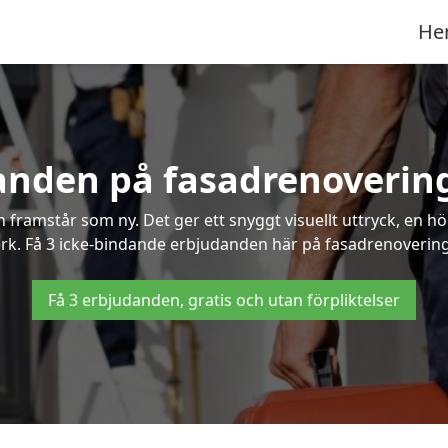
He
anden på fasadrenoverin
framstår som ny. Det ger ett snyggt visuellt uttryck, en h
k. Få 3 icke-bindande erbjudanden här på fasadrenovering i
Få 3 erbjudanden, gratis och utan förpliktelser