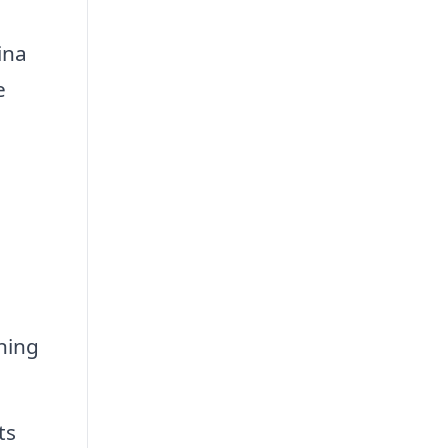
ina
e
ning
ts