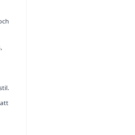
 och
,
til.
att