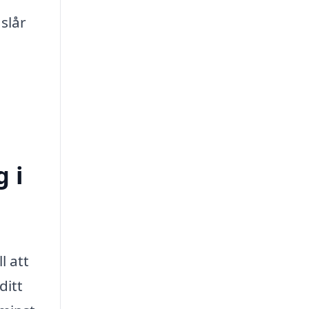
slår
 i
l att
ditt