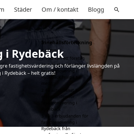
m
Städer
Om / kontakt
Blogg
Innehållsförteckning
g i Rydebäck
gömma
1
Vad kan ett företag
som är specialiserat på
ögre fastighetsvärdering och förlänger livslängden på
fasadrenovering i
 Rydebäck – helt gratis!
Rydebäck hjälpa till
med?
2
Få alltid minst 3
erbjudanden för
fasadrenovering i
Rydebäck
3
Få 3 erbjudanden för
fasadrenovering i
Rydebäck från