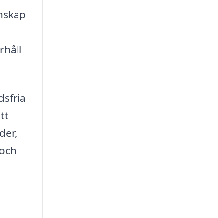
unskap
rhåll
dsfria
tt
der,
 och