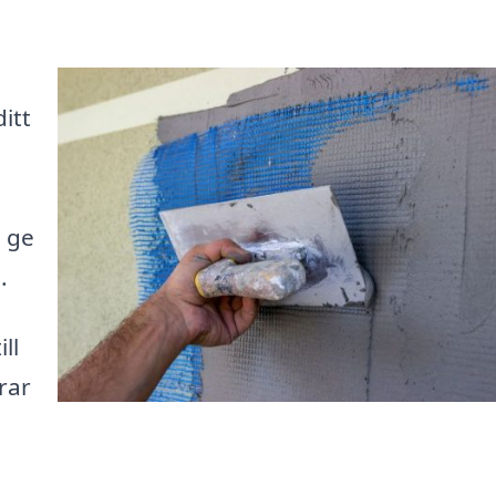
itt
å ge
.
ll
rar