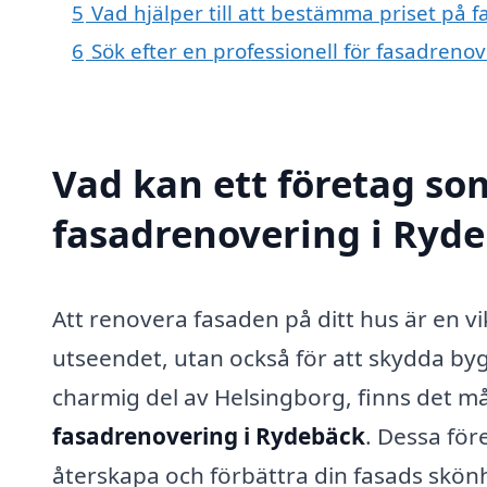
5
Vad hjälper till att bestämma priset på 
6
Sök efter en professionell för fasadreno
Vad kan ett företag som
fasadrenovering i Ryde
Att renovera fasaden på ditt hus är en vik
utseendet, utan också för att skydda by
charmig del av Helsingborg, finns det m
fasadrenovering i Rydebäck
. Dessa för
återskapa och förbättra din fasads skönh