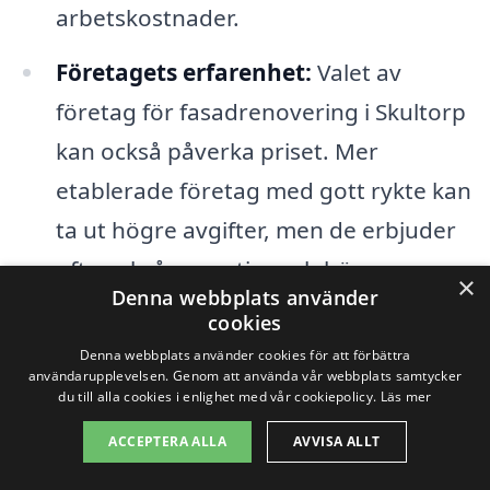
arbetskostnader.
Företagets erfarenhet:
Valet av
företag för fasadrenovering i Skultorp
kan också påverka priset. Mer
etablerade företag med gott rykte kan
ta ut högre avgifter, men de erbjuder
ofta också garantier och högre
×
Denna webbplats använder
kvalitet på arbetet.
cookies
Denna webbplats använder cookies för att förbättra
När man söker efter fasadrenovering i
användarupplevelsen. Genom att använda vår webbplats samtycker
du till alla cookies i enlighet med vår cookiepolicy.
Läs mer
Skultorp är det viktigt att jämföra olika
ACCEPTERA ALLA
AVVISA ALLT
offerter. Genom att använda en plattform