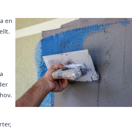
ra en
llt.
ta
der
ehov.
ter,