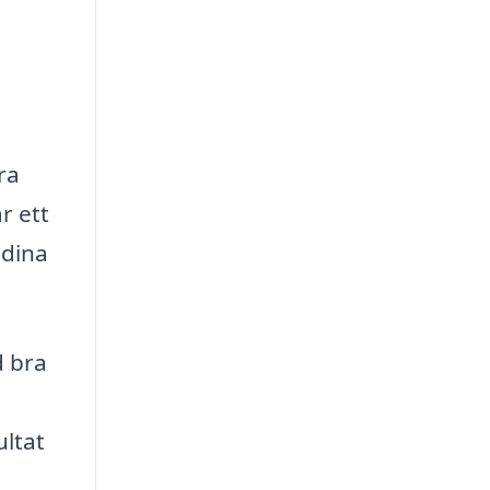
ra
r ett
 dina
d bra
ultat