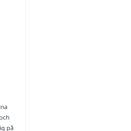
ina
 och
ig på