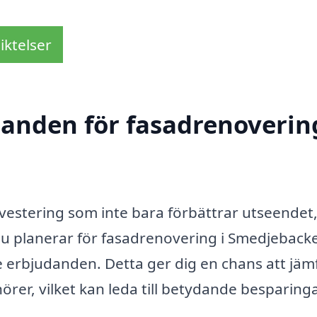
iktelser
danden för fasadrenovering
nvestering som inte bara förbättrar utseendet
 du planerar för fasadrenovering i Smedjeback
re erbjudanden. Detta ger dig en chans att jäm
nörer, vilket kan leda till betydande besparing