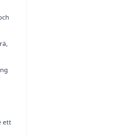
 och
rä,
ing
 ett