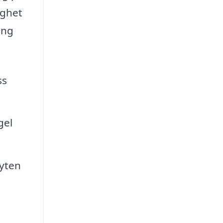
ighet
ing
ss
gel
byten
t