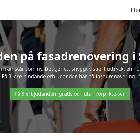
He
den på fasadrenovering 
framstår som ny. Det ger ett snyggt visuellt uttryck, en h
 Få 3 icke-bindande erbjudanden här på fasadrenovering i S
Få 3 erbjudanden, gratis och utan förpliktelser