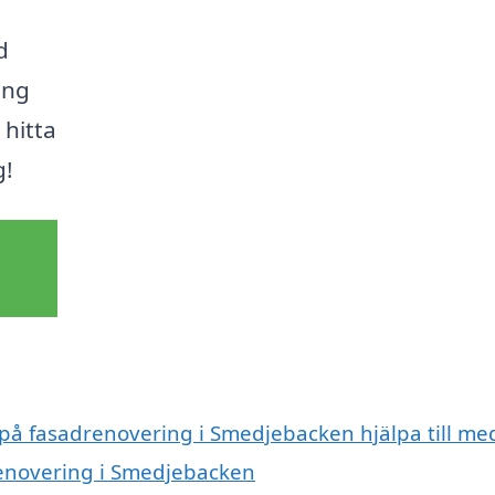
d
ing
 hitta
g!
 på fasadrenovering i Smedjebacken hjälpa till me
renovering i Smedjebacken