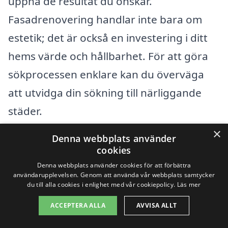
uppnå de resultat du önskar.
Fasadrenovering handlar inte bara om
estetik; det är också en investering i ditt
hems värde och hållbarhet. För att göra
sökprocessen enklare kan du överväga
att utvidga din sökning till närliggande
städer.
×
Denna webbplats använder
Det finns flera städer runt Valje där du
cookies
kan hitta kompetenta företag som
Denna webbplats använder cookies för att förbättra
användarupplevelsen. Genom att använda vår webbplats samtycker
specialiserar sig på fasadrenovering. Här
du till alla cookies i enlighet med vår cookiepolicy.
Läs mer
är några exempel på städer som kan vara
ACCEPTERA ALLA
AVVISA ALLT
värda att överväga: