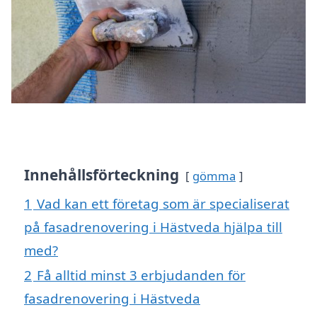
Innehållsförteckning
gömma
1
Vad kan ett företag som är specialiserat
på fasadrenovering i Hästveda hjälpa till
med?
2
Få alltid minst 3 erbjudanden för
fasadrenovering i Hästveda