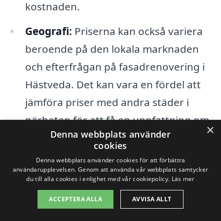
kostnaden.
Geografi:
Priserna kan också variera
beroende på den lokala marknaden
och efterfrågan på fasadrenovering i
Hästveda. Det kan vara en fördel att
jämföra priser med andra städer i
närheten för att få en uppfattning om
×
Denna webbplats använder
vad som är rimligt.
cookies
Denna webbplats använder cookies för att förbättra
Genom att beakta dessa faktorer kan du
användarupplevelsen. Genom att använda vår webbplats samtycker
du till alla cookies i enlighet med vår cookiepolicy.
Läs mer
få en bättre förståelse för vad som
ACCEPTERA ALLA
AVVISA ALLT
påverkar kostnaden för din