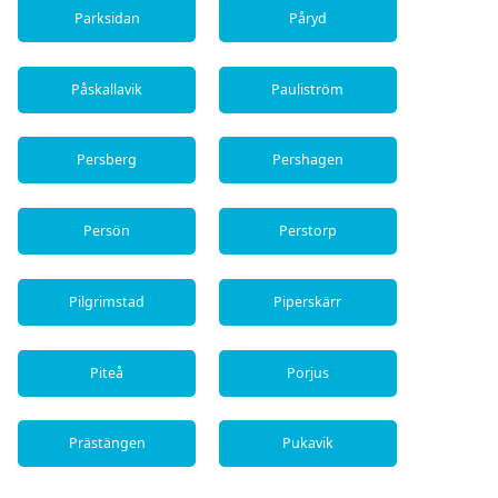
Parksidan
Påryd
Påskallavik
Pauliström
Persberg
Pershagen
Persön
Perstorp
Pilgrimstad
Piperskärr
Piteå
Porjus
Prästängen
Pukavik