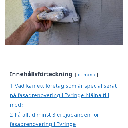
Innehållsförteckning
gömma
1
Vad kan ett företag som är specialiserat
på fasadrenovering i Tyringe hjälpa till
med?
2
Få alltid minst 3 erbjudanden för
fasadrenovering i Tyringe