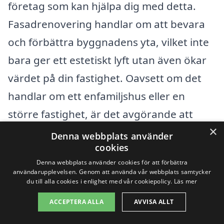
företag som kan hjälpa dig med detta.
Fasadrenovering handlar om att bevara
och förbättra byggnadens yta, vilket inte
bara ger ett estetiskt lyft utan även ökar
värdet på din fastighet. Oavsett om det
handlar om ett enfamiljshus eller en
större fastighet, är det avgörande att
×
anlita professionella hantverkare för att
Denna webbplats använder
cookies
få jobbet gjort rätt.
Denna webbplats använder cookies för att förbättra
användarupplevelsen. Genom att använda vår webbplats samtycker
Om du vill ha flera alternativ, kan du tänka
du till alla cookies i enlighet med vår cookiepolicy.
Läs mer
på att även kolla efter företag som
ACCEPTERA ALLA
AVVISA ALLT
erbjuder fasadrenovering i närliggande